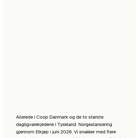
CABLE
·
3
2
·
1
·
CLAMP
SUZTAIN.NO
CONSERVIT
Rettigheter,
Et dansk
Conservit
lager og
konsept,
ruller nå
kanaler i
etablert i
ut i Norge.
Europa.
Norge.
LIVE ·
LIVE ·
LIVE ·
AGENTUR &
MARKEDSETABLER
DISTRIBUSJON
LANSERING
Allerede i Coop Danmark og de to største
dagligvarekjedene i Tyskland. Norgeslansering
gjennom Elkjøp i juni 2026. Vi snakker med flere