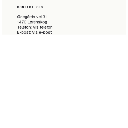
KONTAKT OSS
Ødegårds vei 31
1470 Lørenskog
Telefon:
Vis telefon
E-post:
Vis e-post
FØLG OSS
Personvern
Vilkår
© 2026 Volli AS · Org.nr: 934 221 737 · Ødegårds vei 31,
1470 Lørenskog