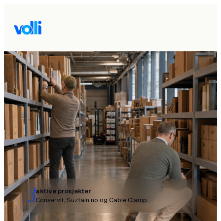
3
aktive prosjekter
Conservit, Suztain.no og Cable Clamp.